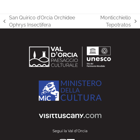
San Quirico d’Orcia Orchidee
Monticchiello
post
articolo
Ophrys Insectifera
Tepotratos
precedente:
successivo:
Segui la Val d’Orcia