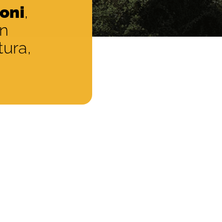
ioni
,
in
tura,