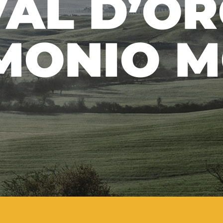
VAL D’OR
MONIO M