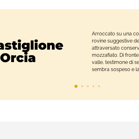
Arroccato su una col
astiglione
rovine suggestive de
attraversato conserva
’Orcia
mozzafiato. Di front
valle, testimone di s
sembra sospeso e la 