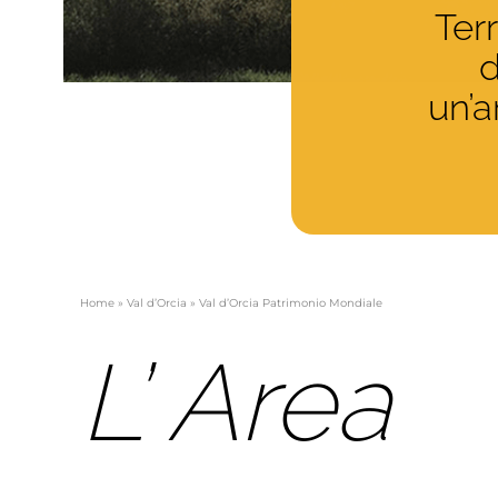
Ter
d
un’a
Home
»
Val d’Orcia
»
Val d’Orcia Patrimonio Mondiale
L’ Area