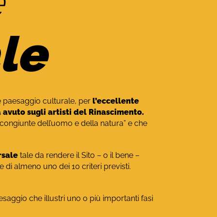
e
le
ome paesaggio culturale, per
l’eccellente
a avuto sugli artisti del Rinascimento.
congiunte dell’uomo e della natura” e che
rsale
tale da rendere il Sito – o il bene –
se di almeno uno dei 10 criteri previsti.
saggio che illustri uno o più importanti fasi