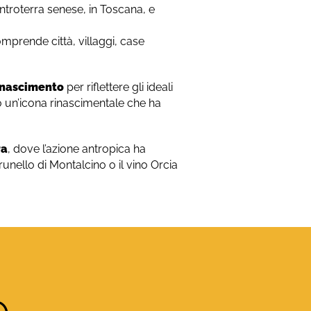
’entroterra senese, in Toscana, e
mprende città, villaggi, case
nascimento
per riflettere gli ideali
to un’icona rinascimentale che ha
ra
, dove l’azione antropica ha
unello di Montalcino o il vino Orcia