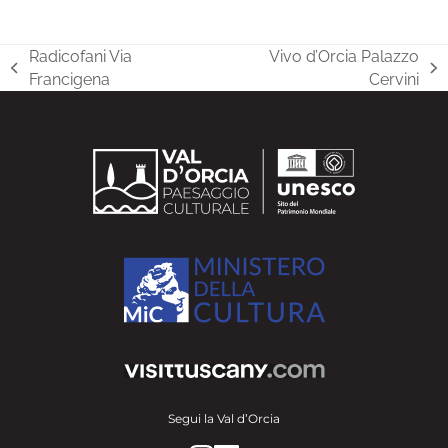
Radicofani Via
Vivo d’Orcia Palazzo
post
articolo
Francigena
Cervini
precedente:
successivo:
Segui la Val d’Orcia