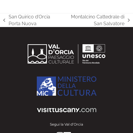
San Quirico d’Orcia
Montalcino Cattedrale di
post
articolo
Porta Nuova
San Salvatore
precedente:
successivo:
Segui la Val d’Orcia