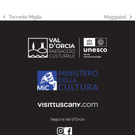
Torrente Miglia
Maggiaioli
post
articolo
precedente:
successivo:
Segui la Val d’Orcia