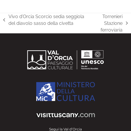
Vivo d’Orcia Scorcio sedia seggiola
Torrenieri
post
del diavolo sasso della civetta
Stazione
articolo
precedente:
ferroviaria
successivo:
Segui la Val d’Orcia