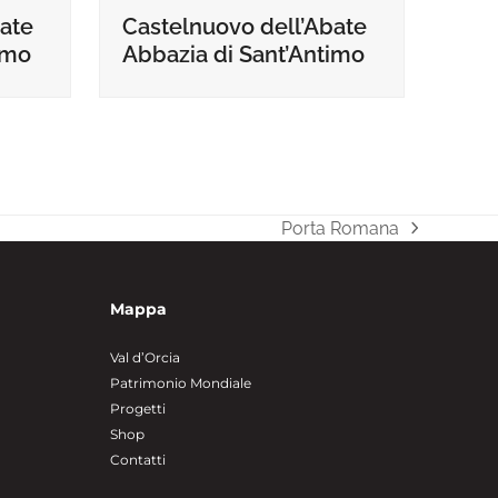
Castelnuovo dell’Abate
ate
Abbazia di Sant’Antimo
imo
Porta Romana
articolo
successivo:
Mappa
Val d’Orcia
Patrimonio Mondiale
Progetti
Shop
Contatti