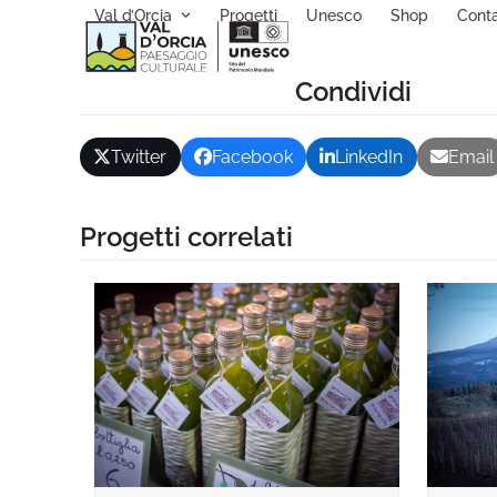
Skip
Val d’Orcia
Progetti
Unesco
Shop
Conta
to
content
Condividi
Twitter
Facebook
LinkedIn
Email
Progetti correlati