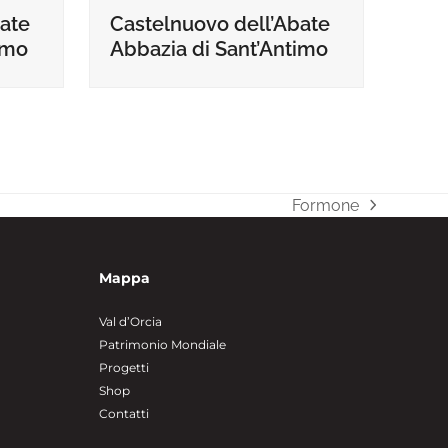
Castelnuovo dell’Abate
ate
Abbazia di Sant’Antimo
imo
Formone
articolo
successivo:
Mappa
Val d’Orcia
Patrimonio Mondiale
Progetti
Shop
Contatti