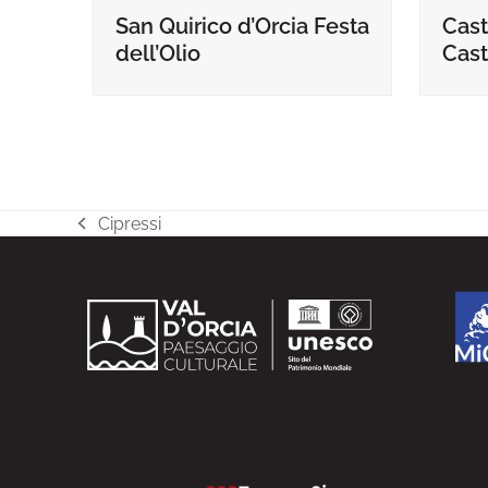
Cast
San Quirico d’Orcia Festa
Cast
dell’Olio
Cipressi
post
precedente: