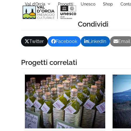
Skip
Val d’Orcia
Progetti
Unesco
Shop
Conta
to
content
Condividi
Twitter
Facebook
LinkedIn
Email
Progetti correlati