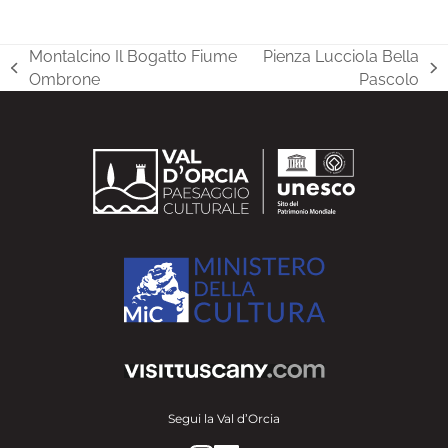
Montalcino Il Bogatto Fiume
Pienza Lucciola Bella
post
articolo
Ombrone
Pascolo
precedente:
successivo:
Segui la Val d’Orcia