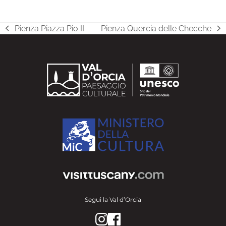
Pienza Piazza Pio II
Pienza Quercia delle Checche
post
articolo
precedente:
successivo:
Segui la Val d’Orcia