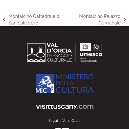
Montalcino Cattedrale di
Montalcino Palazzo
post
articolo
San Salvatore
Comunale
precedente:
successivo:
Segui la Val d’Orcia