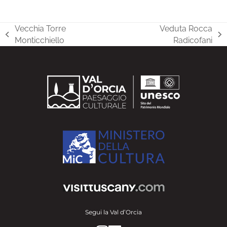
Vecchia Torre
Veduta Rocca
post
articolo
Monticchiello
Radicofani
precedente:
successivo:
Segui la Val d’Orcia