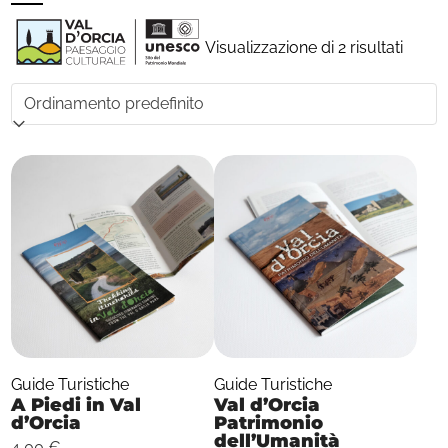
Skip
Open
Close
to
mobile
mobile
Visualizzazione di 2 risultati
content
menu
menu
Guide Turistiche
Guide Turistiche
A Piedi in Val
Val d’Orcia
d’Orcia
Patrimonio
dell’Umanità
4,00
€