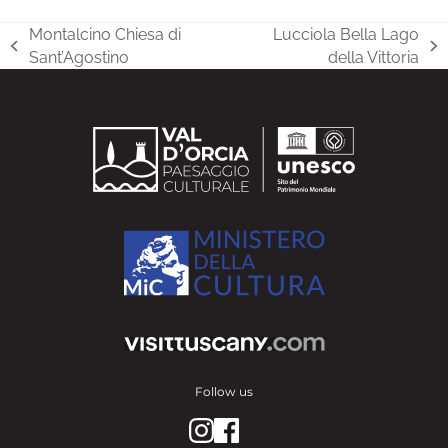
Montalcino Chiesa di
Lucciola Bella Lago
previous
next
Sant’Agostino
della Vittoria
post:
post:
Follow us