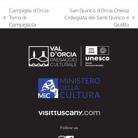
Campiglia d’Orcia
San Quirico d’Orcia Chiesa
Torre di
Collegiata dei Santi Quirico e
previous
next
Campigliola
Giulitta
post:
post:
Follow us