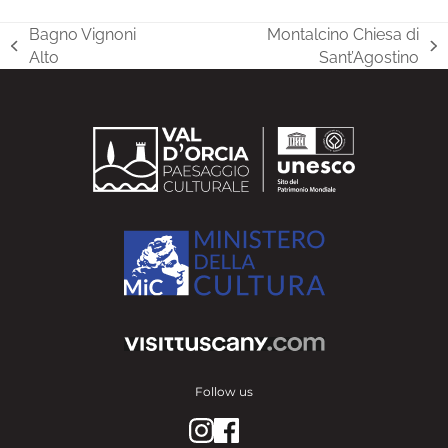
Bagno Vignoni
Montalcino Chiesa di
previous
next
Alto
Sant’Agostino
post:
post:
Follow us